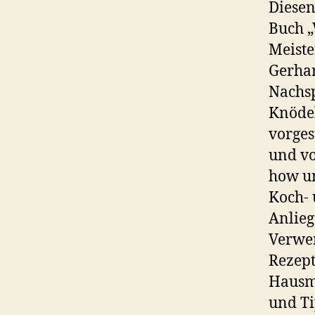
Diesen
Buch „
Meiste
Gerhar
Nachsp
Knödel
vorges
und vo
how un
Koch- 
Anlieg
Verwen
Rezept
Hausm
und T