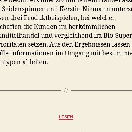
te besonders intensiv mit fairem Handel asso
 Seidenspinner und Kerstin Niemann unters
sen drei Produktbeispielen, bei welchen
schaften die Kunden im herkömmlichen
mittelhandel und vergleichend im Bio-Supe
rioritäten setzen. Aus den Ergebnissen lassen 
olle Informationen im Umgang mit bestimmt
typen ableiten.
Kategorien
LESEN