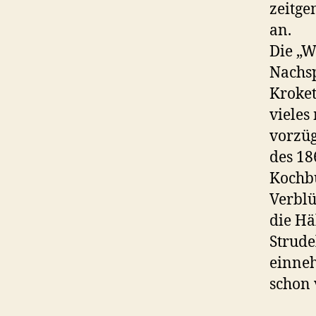
zeitg
an.
Die „W
Nachsp
Kroket
vieles
vorzüg
des 18
Kochbu
Verblü
die Hä
Strude
einneh
schon 