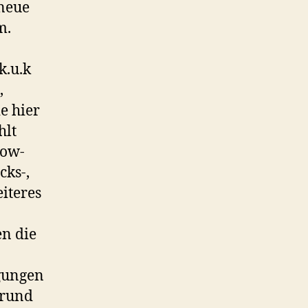
 neue
m.
k.u.k
,
e hier
hlt
now-
cks-,
iteres
n die
gungen
grund