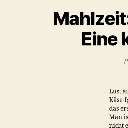
Mahlzeit
Eine 
Lust a
Käse-I
das er
Man is
nicht 