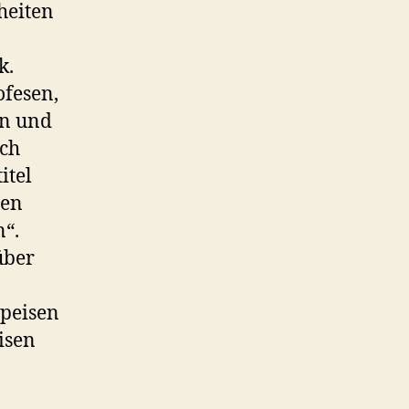
heiten
k.
ofesen,
en und
och
itel
nen
n“.
über
speisen
isen