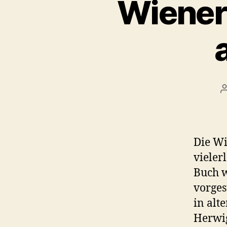
Wiener
Die Wi
vieler
Buch w
vorges
in alt
Herwig