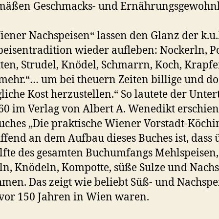
emäßen Geschmacks- und Ernährungsgewohn
iener Nachspeisen“ lassen den Glanz der k.u.
eisentradition wieder aufleben: Nockerln, P
ten, Strudel, Knödel, Schmarrn, Koch, Krapf
 mehr.“… um bei theuern Zeiten billige und d
liche Kost herzustellen.“ So lautete der Untert
60 im Verlag von Albert A. Wenedikt erschie
ches „Die praktische Wiener Vorstadt-Köchi
ffend an dem Aufbau dieses Buches ist, dass 
lfte des gesamten Buchumfangs Mehlspeisen,
ln, Knödeln, Kompotte, süße Sulze und Nach
men. Das zeigt wie beliebt Süß- und Nachspe
vor 150 Jahren in Wien waren.