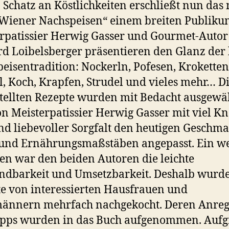
 Schatz an Köstlichkeiten erschließt nun das
Wiener Nachspeisen“ einem breiten Publiku
rpatissier Herwig Gasser und Gourmet-Autor
d Loibelsberger präsentieren den Glanz der 
eisentradition: Nockerln, Pofesen, Kroketten
, Koch, Krapfen, Strudel und vieles mehr… Di
tellten Rezepte wurden mit Bedacht ausgewä
n Meisterpatissier Herwig Gasser mit viel K
d liebevoller Sorgfalt den heutigen Geschma
und Ernährungsmaßstäben angepasst. Ein we
en war den beiden Autoren die leichte
dbarkeit und Umsetzbarkeit. Deshalb wurde
e von interessierten Hausfrauen und
ännern mehrfach nachgekocht. Deren Anre
ipps wurden in das Buch aufgenommen. Auf