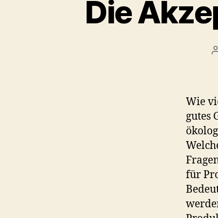
Die Akze
Wie vi
gutes 
ökolog
Welche
Fragen
für Pr
Bedeut
werden