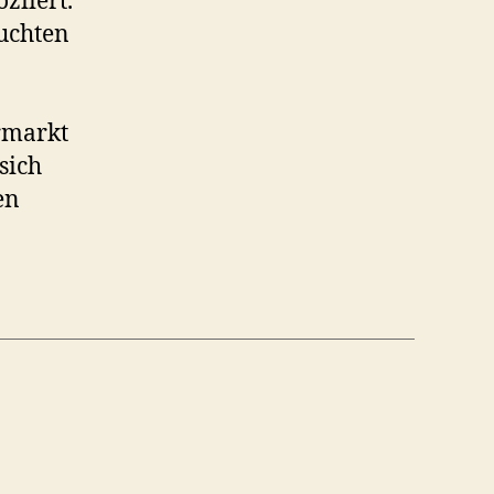
ziiert.
uchten
rmarkt
sich
en