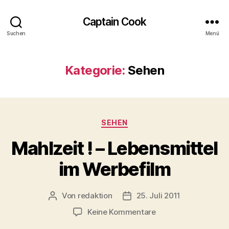
Captain Cook
Suchen
Menü
Kategorie:
Sehen
Kategorien
SEHEN
Mahlzeit ! – Lebensmittel
im Werbefilm
Von
redaktion
25. Juli 2011
Beitragsautor
Veröffentlichungsdatum
zu
Keine Kommentare
Mahlzeit