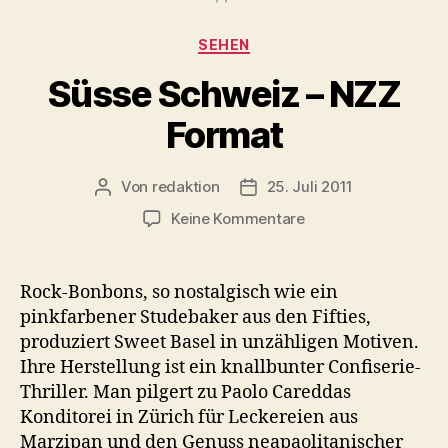
Kategorien
SEHEN
Süsse Schweiz – NZZ
Format
Von
redaktion
25. Juli 2011
Beitragsautor
Veröffentlichungsdatum
zu
Keine Kommentare
Süsse
Schweiz
–
Rock-Bonbons, so nostalgisch wie ein
NZZ
pinkfarbener Studebaker aus den Fifties,
Format
produziert Sweet Basel in unzähligen Motiven.
Ihre Herstellung ist ein knallbunter Confiserie-
Thriller. Man pilgert zu Paolo Careddas
Konditorei in Zürich für Leckereien aus
Marzipan und den Genuss neapaolitanischer