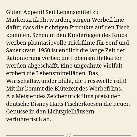
!
–
Guten Appetit! Seit Lebensmittel zu
Lebensmittel
Markenartikeln wurden, sorgen Werbefi lme
im
dafür, dass die richtigen Produkte auf den Tisch
Werbefilm
kommen. Schon in den Kindertagen des Kinos
werben phantasievolle Trickfilme für Senf und
Sauerkraut. 1950 ist endlich die lange Zeit der
Rationierung vorbei: die Lebensmittelkarten
werden abgeschafft. Eine ungeahnte Vielfalt
erobert die Lebensmittelläden. Das
Wirtschaftswunder blüht, die Fresswelle rollt!
Mit ihr kommt die Blütezeit des Werbefi lms.
Als Meister des Zeichentrickfilms preist der
deutsche Disney Hans Fischerkoesen die neuen
Genüsse in den Lichtspielhäusern
verführerisch an.