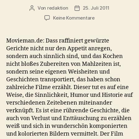
Von
redaktion
25. Juli 2011
Beitragsautor
Veröffentlichungsdatum
zu
Keine Kommentare
Zimt
und
Koriander
Movieman.de: Dass raffiniert gewürzte
Gerichte nicht nur den Appetit anregen,
sondern auch sinnlich sind, und das Kochen
nicht bloßes Zubereiten von Mahlzeiten ist,
sondern seine eigenen Weisheiten und
Geschichten transportiert, das haben schon
zahlreiche Filme erzählt. Dieser tut es auf eine
Weise, die Sinnlichkeit, Humor und Historie auf
verschiedenen Zeitebenen miteinander
verknüpft. Es ist eine rührende Geschichte, die
auch von Verlust und Enttäuschung zu erzählen
weiß und sich in wunderschön komponierten
und kolorierten Bildern vermittelt. Der Film