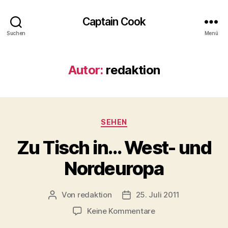
Captain Cook
Suchen
Menü
Autor:
redaktion
Kategorien
SEHEN
Zu Tisch in… West- und
Nordeuropa
Von
redaktion
25. Juli 2011
Beitragsautor
Veröffentlichungsdatum
zu
Keine Kommentare
Zu