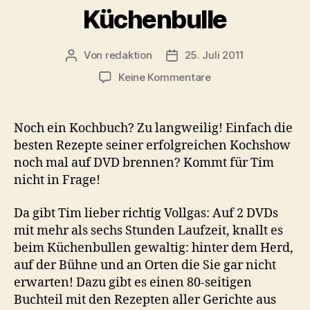
Küchenbulle
Von
redaktion
25. Juli 2011
Beitragsautor
Veröffentlichungsdatum
zu
Keine Kommentare
Tim
Mälzer
–
Noch ein Kochbuch? Zu langweilig! Einfach die
Der
besten Rezepte seiner erfolgreichen Kochshow
Küchenbulle
noch mal auf DVD brennen? Kommt für Tim
nicht in Frage!
Da gibt Tim lieber richtig Vollgas: Auf 2 DVDs
mit mehr als sechs Stunden Laufzeit, knallt es
beim Küchenbullen gewaltig: hinter dem Herd,
auf der Bühne und an Orten die Sie gar nicht
erwarten! Dazu gibt es einen 80-seitigen
Buchteil mit den Rezepten aller Gerichte aus