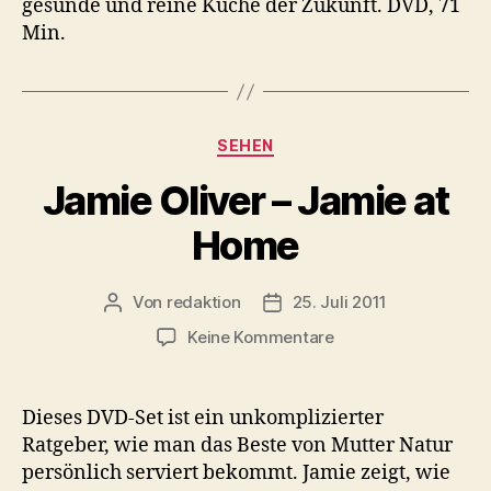
gesunde und reine Küche der Zukunft. DVD, 71
Min.
Kategorien
SEHEN
Jamie Oliver – Jamie at
Home
Von
redaktion
25. Juli 2011
Beitragsautor
Veröffentlichungsdatum
zu
Keine Kommentare
Jamie
Oliver
–
Dieses DVD-Set ist ein unkomplizierter
Jamie
Ratgeber, wie man das Beste von Mutter Natur
at
persönlich serviert bekommt. Jamie zeigt, wie
Home