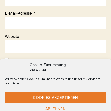
E-Mail-Adresse
*
Website
Name, E-Mail-Adresse und Website in diesem Browser für
meinen nächsten Kommentar speichern.
Cookie-Zustimmung
verwalten
Wir verwenden Cookies, um unsere Website und unseren Service zu
optimieren.
COOKIES AKZEPTIEREN
ABLEHNEN