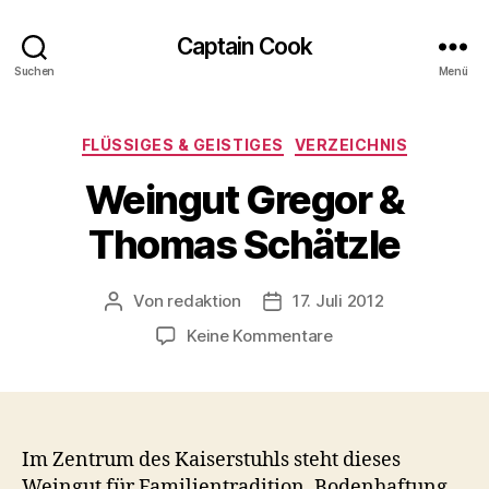
Captain Cook
Suchen
Menü
Kategorien
FLÜSSIGES & GEISTIGES
VERZEICHNIS
Weingut Gregor &
Thomas Schätzle
Von
redaktion
17. Juli 2012
Beitragsautor
Veröffentlichungsdatum
zu
Keine Kommentare
Weingut
Gregor
&
Thomas
Schätzle
Im Zentrum des Kaiserstuhls steht dieses
Weingut für Familientradition, Bodenhaftung