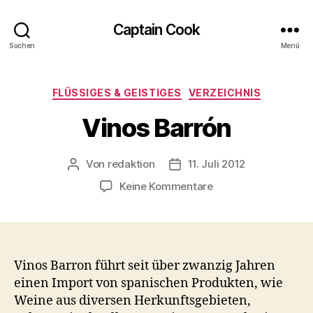
Captain Cook
Suchen
Menü
Kategorien
FLÜSSIGES & GEISTIGES
VERZEICHNIS
Vinos Barrón
Von
redaktion
11. Juli 2012
Beitragsautor
Veröffentlichungsdatum
zu
Keine Kommentare
Vinos
Barrón
Vinos Barron führt seit über zwanzig Jahren
einen Import von spanischen Produkten, wie
Weine aus diversen Herkunftsgebieten,