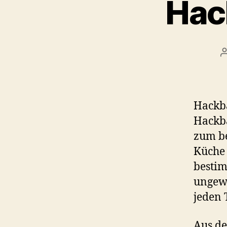
Hac
Hackba
Hackba
zum be
Küche 
bestim
ungewö
jeden 
Aus de