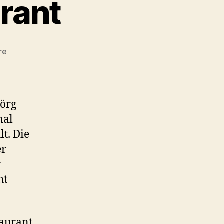
rant
zu
re
Hackbarths
Restaurant
Jörg
mal
t. Die
er
r
ht
taurant