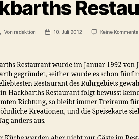
kbarths Restau
Von
redaktion
10. Juli 2012
Keine Kommenta
Beitragsautor
Veröffentlichungsdatum
rths Restaurant wurde im Januar 1992 von 
rth gegründet, seither wurde es schon fünf 
liebtesten Restaurant des Ruhrgebiets gewähl
in Hackbarths Restaurant folgt bewusst kein
mten Richtung, so bleibt immer Freiraum fü
hnliche Kreationen, und die Speisekarte sie
Tag anders aus.
r Küche werden aber nicht nur Gäste im Res