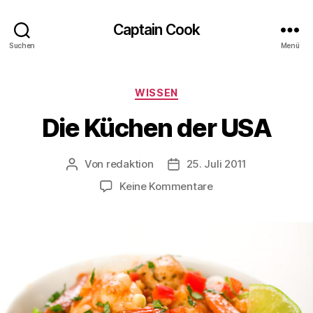
Captain Cook
Suchen
Menü
Kategorien
WISSEN
Die Küchen der USA
Von
redaktion
25. Juli 2011
Beitragsautor
Veröffentlichungsdatum
zu
Keine Kommentare
Die
Küchen
der
USA